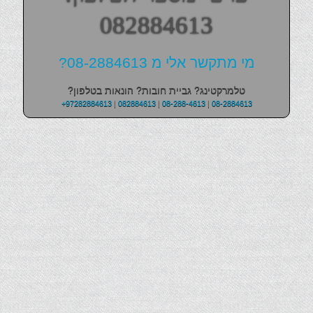
082884613
מי מתקשר אלי מ 08-2884613?
טלמרקטינג? גביית חובות? הונאות בטלפון?
+97282884613
|
082884613
|
08-288-4613
|
08-2884613