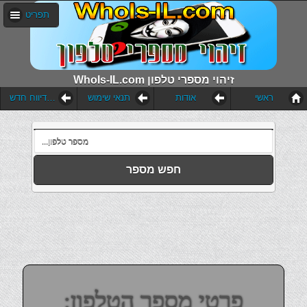
תפריט
WhoIs-IL.com זיהוי מספרי טלפון
ראשי
אודות
תנאי שימוש
הוסף דיווח חדש
חפש מספר
פרטי מספר הטלפון: