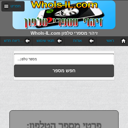
תפריט
WhoIs-IL.com זיהוי מספרי טלפון
ראשי
אודות
תנאי שימוש
הוסף דיווח חדש
חפש מספר
פרטי מספר הטלפון: