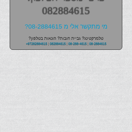
082884615
מי מתקשר אלי מ 08-2884615?
טלמרקטינג? גביית חובות? הונאות בטלפון?
+97282884615
|
082884615
|
08-288-4615
|
08-2884615