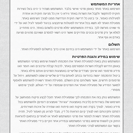
אחריות המשתמש
השימוש באתר מותר באופן פרטי ואישי בלבד. המשתמש מצהיר כי הינו בעל כשירות
חוקית להתקשר ולקבל את השרות באתר ווידא כי אין כל מניעה חוקית או אחרת
לפעילותו כאמור, וכי ביצע כל דרישה חוקית הנדרשת ממנו לצורך השימוש באתר.
מפעילת האתר לא תשא בכל אחריות לפעולות שיתבצעו בניגוד לאמור לעיל ו/או על ידי
מי שאינו מורשה לכך. במידה והמשתמש ימלא פרטים כלשהם באתר, הינו מתחייב
למלא אך ורק פרטים נכונים ומדויקים ואשר הינו רשאי למסרם ושאינם מהווים פגיעה
באדם או גוף אחר.
תשלום
השימוש באתר על ידי המשתמש הינו בחינם ואינו כרוך בתשלום למפעילת האתר.
שימוש במידע והגנת הפרטיות
המשתמש נותן בזאת למפעילת האתר את הסכמתו לעשות שימוש בפרטי המשתמש
באופן הדרוש לקבלת השרות המפורסם באתר, לרבות קבלת עדכונים ו/או חומר ו/או
מידע פרסומי ו/או שיווקי מצדדים שלישיים באמצעות הפרטים אותם מילא באתר.
ביטול ההסכמה יעשה בהודעה בכתב לאותם צדדים שלישיים שפנו למשתמש, ויחול על
פרסומים חדשים, אשר משלוחם טרם הושלם. מפעילת האתר רשאית להשתמש ולאסוף
למאגר המידע של מפעילת האתר את הפרטים שנמסרו על ידי הגולש, לצורך שימוש
מסחרי.
המשתמש נותן בזה את הסכמתו לכך שמפעילת האתר תוכל לבצע פיקוח ממוחשב על
השימוש שלו בשירותים (לרבות באמצעות "עוגיות" ואמצעים דומים) ולהשתמש בכל
מידע כאמור, לצורך בקרה ו/או פיקוח ו/או פיתוח ו/או שמירה על איכות השירותים,
רמתם ותקינותם ו/או לצורך קיום הוראות כל דין, מבלי לגרוע מן האמור לעיל, תהיה
מפעילת האתר רשאית למסור את פרטי המשתמש לאחר או לאחרים בהתאם להוראות
החוק וכן לעשות שימוש בפרטי המשתמש ובמידע אחר הקיים בידי מפעילת האתר
בקשר עם המשתמש לצרכי מפעילת האתר.