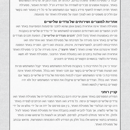
יובהר כי מפעילת האתר פועלת כמיטב יכולתה על מנת להגן על פרטיות המשתמש
באתר, ונוקטת אמצעים סבירים לשמירה על המידע הנ"ל. למרות האמור, מפעילת
האתר תהיה רשאית לחשוף מידע בקשר עם המשתמש על פי כל דין כאמור ו/או בקשר
עם הליכים משפטיים ו/או לצורך הגנה על מפעילת האתר ומי מטעמה.
אחריות למוצרים ושירותים של צדדים שלישיים
מפעילת האתר אינה אחראית בשום אופן שהוא לתכני פרסומות המופיעות באתר ו/או
לטיב המוצרים ו/או השירותים המוצעים למשתמש על ידי צדדים שלישיים בעקבות
פנייתו באמצעות האתר (הכל להלן "
תכנים מצדדים שלישיים
"). הופעת תכנים מצדדים
שלישיים באתר אינה מעידה על תמיכתה של מפעילת האתר ו/או אחריותה ו/או
התחייבותה לתכנים, למוצר/השירות, איכותו, נכונותו ו/או דיוקו. הפנייה באתר המפנה
לאתר אינטרנט אחר שאינו האתר ("
אתר חיצוני
"), אינה מעידה על כך כי מפעילת האתר
אחראית ו/או שולטת בתכנים ו/או בפעולת האתר החיצוני, ומפעילת האתר לא תשא
באחריות כלשהי בנושאים הקשורים באתרים חיצונים.
יובהר כי אין כל התחייבות כי בעקבות פעילות המשתמש באתר יקבל המשתמש פניות
ו/או הצעות מצדדים שלישיים בקשר עם תכני האתר ו/או בכלל. מפעילת האתר אינה
מתחייבת כי פרטי המשתמש יועברו לכמות מסוימת של צדדים שלישיים בקשר עם
האתר ו/או בכלל. הצדדים השלישיים שיקבלו את ה\פרטי המשתמש יכול ולא יהיו
קשורים במישרין לנושא האתר.
קניין רוחני
המידע המפורסם באתר ואופן עריכתו הינם בבעלותה הבלעדית של מפעילת האתר ו/או
צדדים שלישיים הקשורים עימה. כל מידע ו/או חומר המצוי ו/או הניתנים לצפייה באתר
הינו קניינה הבלעדי של מפעילת האתר, בין אם פורסם על ידה או על ידי גולש או על ידי
צד שלישי כלשהו, אך מבלי להביא לפגוע בהגבלת אחריות מפעילת האתר כאמור לעיל
ולהלן. חל איסור מוחלט להעתיק, לפרסם, לשכתב או לעשות כל שימוש שאינו מותר
במפורש בתנאי שימוש אלו בכל חלק מן המידע ללא הסכמתה המפורשת, מראש ובכתב
של מפעילת האתר.