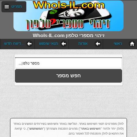
תפריט
WhoIs-IL.com זיהוי מספרי טלפון
ראשי
אודות
תנאי שימוש
הוסף דיווח חדש
חפש מספר
להלן מפורטים תנאי השימוש באתר. הגלישה באתר והשימוש בשירותים המוצעים באתר
(להלן יחד ולחוד "
השימוש באתר
") מהווים הסכמת והצהרתך ("
המשתמש
"), כי קראת
את התנאים להלן והסכמת לכל האמור בהם.