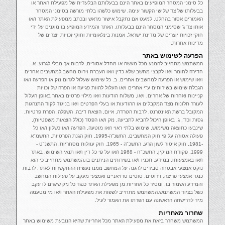
כל סימני המסחר המופיעים באתר הינם בבעלותם הבלעדית של מפעילת האתר או
בבעלותו של צד שלישי הקשור עימה. שימוש כלשהו בלתי מורשה בסימני המסחר
האמורים אסור בהחלט, למעט אם נתקבל אישור מראש ובכתב ממפעילת האתר ו/או
אותו צד ג' שסימני המסחר הינם בבעלותו. האתר והמידע המופיע בו מוגנים על ידי
חוקי זכויות יוצרים של מדינת ישראל, אמנות בינלאומיות וחוקי זכויות יוצרים של
מדינות אחרות.
הפרעה לשימוש באתר
המשתמש מתחייב להמנע מכל מעשה או מחדל אסורים, לרבות אך מבלי לגרוע: א.
חדירה לחומר ו/או לקבצי מחשב שלא כדין ו/או העברת וירוס מחשב למחשבים אחרים
ו/או שימוש או הפרעה למחשבים אחרים. ב. כל שימוש שעלול לגרום נזק או הפרעה ו/או
הגבלת שימוש בשירותים ע"י אחרים ו/או העלול להוות פגיעה או הפרה של זכויות
קניינות ואחרות של אחרים, ו/או, משלוח הודעות ו/או מילוי פרטים באתר באופן העלול
לעורר תלונות מצד המקבלים או ההודעות או בעלי הפרטים ו/או בניגוד לקוד התנהגות
המקובל ברשת האינטרנט, לרבות הטרדה, איום, הוצאת דיבה, השפלה, הפרת פרטיות,
גסות וכד'. ג. באופן היכול להביא לתביעה, נזק ו/או הפסד (כולל הוצאות משפטיות),
שינבעו כתוצאה משימוש, שימוש בלתי ראוי ו/או מוטעה, הפרעה ו/או כשלון ו/או כל
פעולה אסורה על פי חוק המחשבים, התשנ"ה-1995, חוק הגנת הפרטיות, התשמ"א
-1981, חוק איסור לשון הרע, התשכ"ה - 1965, חוק עוולות מסחריות, התשנ"ט -
1999, פקודת הנזיקין, התשכ"ח - 1968 ו/או על פי כל דין ו/או תנאי השימוש, באתר
ו/או באמצעותו, במידע, תכניו ו/או בשירותים הניתנים בו.המשתמש מתחייב כי הוא
נוקט אמצעי אבטחה סבירים להגנה על המחשב ממנו נעשית ההתקשרות לאתר, לרבות
כנגד אמצעי פריצה, וירוסים, סוסים טרויאניים ואמצעי מעקב על פעילות המחשב
והמידע השמור בו, ומסיר כל אחריות מן מפעילת האתר כנגד כל נזק שיגרם לו עקב
כשל בציוד המשתמש.המשתמש מתחייב לשפות את מפעילת האתר ו/או מי מטעמה
מיד לדרישתה הראשונה עם הפרתו את האמור לעיל.
שחרור מאחריות
המשתמש משחרר בזאת את מפעילת האתר מכל אחריות שהיא הנובעת משימוש באתר