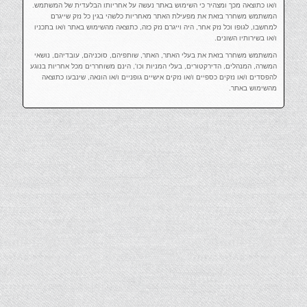
ו/או כתוצאה מכך ומצהיר כי השימוש באתר נעשה על אחריותו הבלעדית של המשתמש.
המשתמש משחרר בזאת את מפעילת האתר מאחריות כלשהי בגין כל נזק שייגרם
למחשבו, לגופו וכל נזק אחר, היה וייגרם נזק כזה, כתוצאה מהשימוש באתר ו/או בתכניו
ו/או בשירותיו השונים.
המשתמש משחרר בזאת את בעלי האתר, האתר, שותפיהם, סוכניהם, עובדיהם, נושאי
המשרה, המנהלים, הדירקטורים, בעלי המניות וכו', הינם משוחררים מכל אחריות בנוגע
להפסדים ו/או נזקים כספיים ו/או נזקים אישיים גופניים ו/או הונאה, שינבעו כתוצאה
מהשימוש באתר.