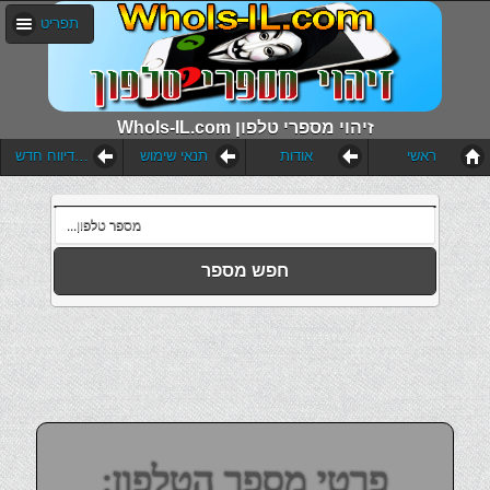
תפריט
WhoIs-IL.com זיהוי מספרי טלפון
ראשי
אודות
תנאי שימוש
הוסף דיווח חדש
חפש מספר
פרטי מספר הטלפון: