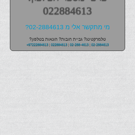
022884613
מי מתקשר אלי מ 02-2884613?
טלמרקטינג? גביית חובות? הונאות בטלפון?
+97222884613
|
022884613
|
02-288-4613
|
02-2884613