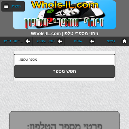
תפריט
WhoIs-IL.com זיהוי מספרי טלפון
ראשי
אודות
תנאי שימוש
הוסף דיווח חדש
חפש מספר
פרטי מספר הטלפון: