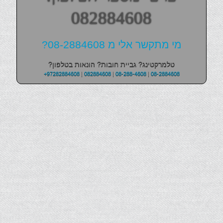
082884608
מי מתקשר אלי מ 08-2884608?
טלמרקטינג? גביית חובות? הונאות בטלפון?
+97282884608
|
082884608
|
08-288-4608
|
08-2884608