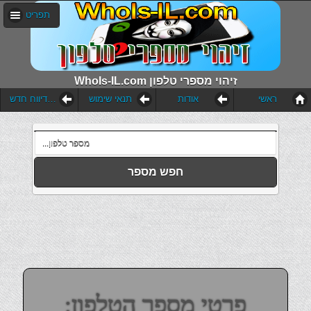
תפריט
WhoIs-IL.com זיהוי מספרי טלפון
ראשי
אודות
תנאי שימוש
הוסף דיווח חדש
חפש מספר
פרטי מספר הטלפון: