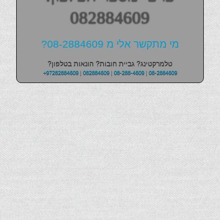
082884609
מי מתקשר אלי מ 08-2884609?
טלמרקטינג? גביית חובות? הונאות בטלפון?
+97282884609
|
082884609
|
08-288-4609
|
08-2884609