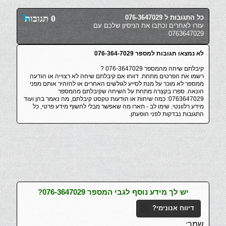
כל התגובות ל 076-3647029
0 תגובות
עזרו לאחרים וכתבו את הניסיון שלכם עם
0763647029
לא נמצאו תגובות למספר 076-364-7029
קיבלתם שיחה מהמספר 076-3647029 ?
רשמו את הפרטים מתחת. דווחו אם קיבלתם שיחה לא רצוייה או הודעה
ממספר לא מוכר על מנת לסייע לגולשים האחרים או להזהיר אותם מפני
הונאה. ספרו בקצרה מתחת על השיחה שקיבלתם מהמספר
0763647029: כמה שיחות או הודעות טקסט קיבלתם, מה נאמר בהן ועוד
מידע רלוונטי. שימו לב - תארו מה שאפשר מבלי לחשוף מידע פרטי, כל
התגובות נבדקות לפני הופעתן.
יש לך מידע נוסף לגבי המספר 076-3647029?
דיווח אנונימי?
שמך: