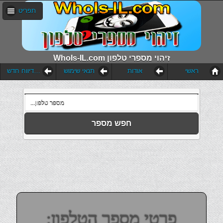
תפריט
WhoIs-IL.com זיהוי מספרי טלפון
ראשי
אודות
תנאי שימוש
הוסף דיווח חדש
חפש מספר
פרטי מספר הטלפון: