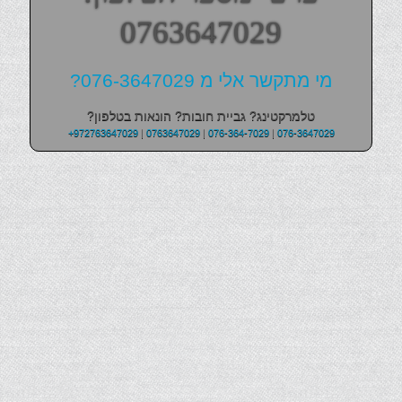
0763647029
מי מתקשר אלי מ 076-3647029?
טלמרקטינג? גביית חובות? הונאות בטלפון?
+972763647029
|
0763647029
|
076-364-7029
|
076-3647029