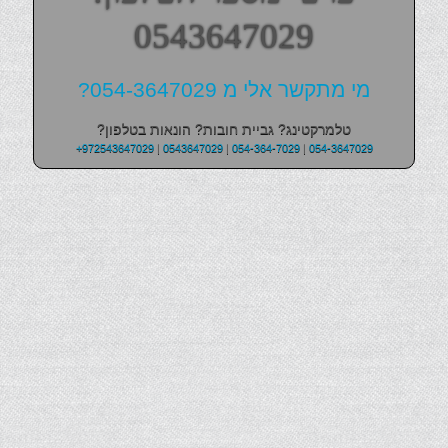
0543647029
מי מתקשר אלי מ 054-3647029?
טלמרקטינג? גביית חובות? הונאות בטלפון?
+972543647029
|
0543647029
|
054-364-7029
|
054-3647029