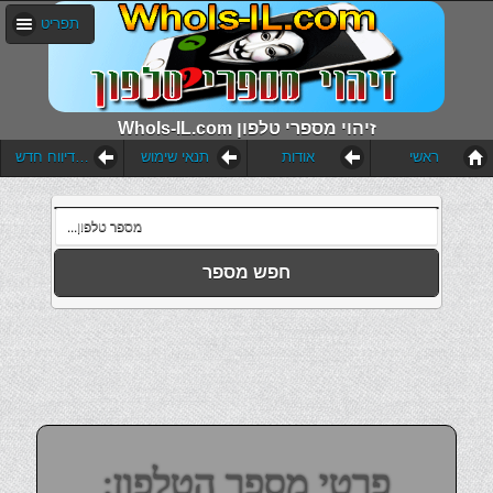
תפריט
WhoIs-IL.com זיהוי מספרי טלפון
ראשי
אודות
תנאי שימוש
הוסף דיווח חדש
חפש מספר
פרטי מספר הטלפון: