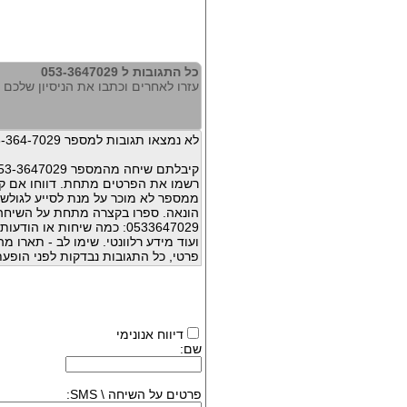
כל התגובות ל 053-3647029
עזרו לאחרים וכתבו את הניסיון שלכם עם 647029
לא נמצאו תגובות למספר 053-364-7029
קיבלתם שיחה מהמספר 053-3647029 ?
רשמו את הפרטים מתחת. דווחו אם קי
ממספר לא מוכר על מנת לסייע לגולשי
הונאה. ספרו בקצרה מתחת על השיח
0533647029: כמה שיחות או 
ועוד מידע רלוונטי. שימו לב - תארו 
פרטי, כל התגובות נבדקות לפני הופעת
דיווח אנונימי
שם:
פרטים על השיחה \ SMS: