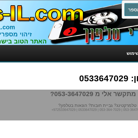
L.com
זיהוי מספרי
האתר הטוב בישר
שימוש
053
תקשר אלי מ 053-3647029?
טלמרקטינג? גביית חובות? הונאות בטלפון?
+972533647029
|
0533647029
|
053-364-7029
|
053-3647