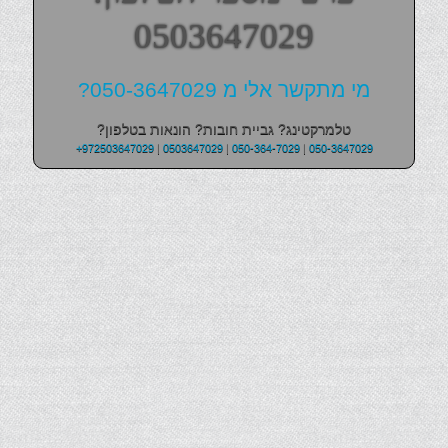
0503647029
מי מתקשר אלי מ 050-3647029?
טלמרקטינג? גביית חובות? הונאות בטלפון?
+972503647029
|
0503647029
|
050-364-7029
|
050-3647029