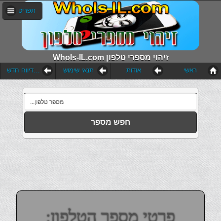
תפריט
WhoIs-IL.com זיהוי מספרי טלפון
ראשי
אודות
תנאי שימוש
הוסף דיווח חדש
חפש מספר
פרטי מספר הטלפון: