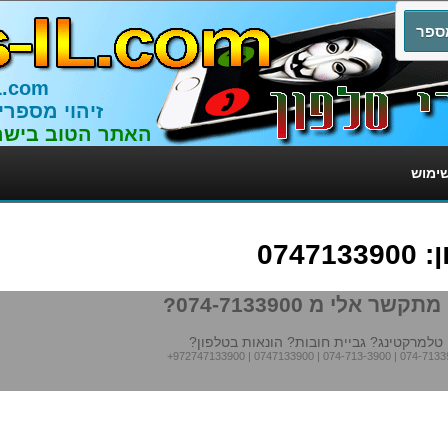
L.com
זיהוי מספרי
האתר הטוב בישר
שימוש
074
תקשר אלי מ 074-7133900?
טלמרקטינג? גביית חובות? הונאות בטלפון?
+972747133900
|
0747133900
|
074-713-3900
|
074-7133