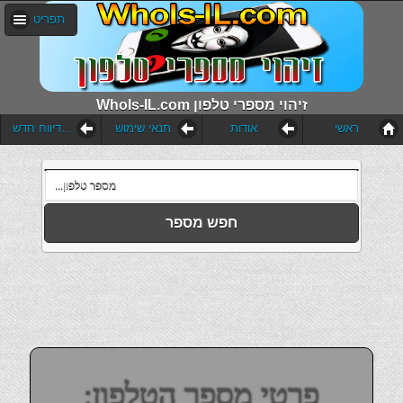
תפריט
WhoIs-IL.com זיהוי מספרי טלפון
ראשי
אודות
תנאי שימוש
הוסף דיווח חדש
חפש מספר
פרטי מספר הטלפון: