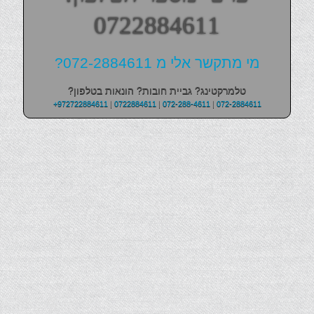
0722884611
מי מתקשר אלי מ 072-2884611?
טלמרקטינג? גביית חובות? הונאות בטלפון?
+972722884611
|
0722884611
|
072-288-4611
|
072-2884611