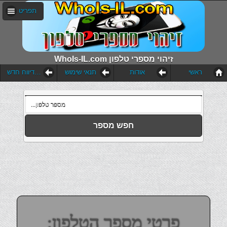
תפריט
WhoIs-IL.com זיהוי מספרי טלפון
ראשי
אודות
תנאי שימוש
הוסף דיווח חדש
חפש מספר
פרטי מספר הטלפון: