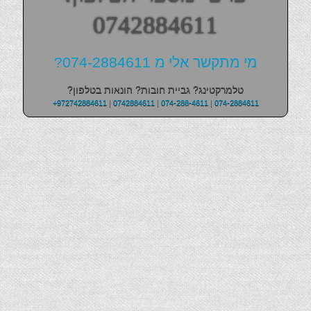
0742884611
מי מתקשר אלי מ 074-2884611?
טלמרקטינג? גביית חובות? הונאות בטלפון?
+972742884611
|
0742884611
|
074-288-4611
|
074-2884611