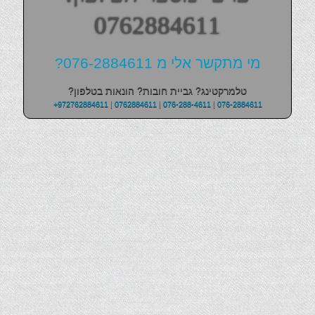
0762884611
מי מתקשר אלי מ 076-2884611?
טלמרקטינג? גביית חובות? הונאות בטלפון?
+972762884611
|
0762884611
|
076-288-4611
|
076-2884611