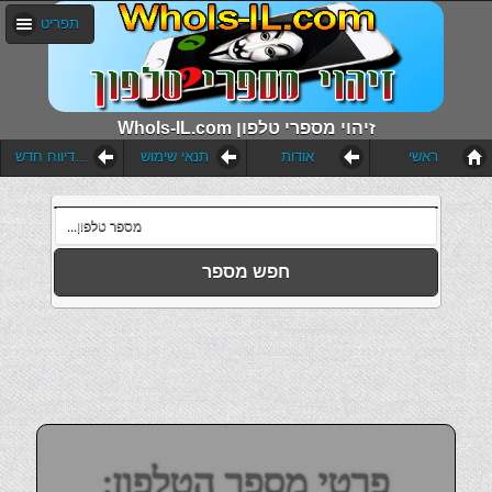
תפריט
WhoIs-IL.com זיהוי מספרי טלפון
ראשי
אודות
תנאי שימוש
הוסף דיווח חדש
חפש מספר
פרטי מספר הטלפון: