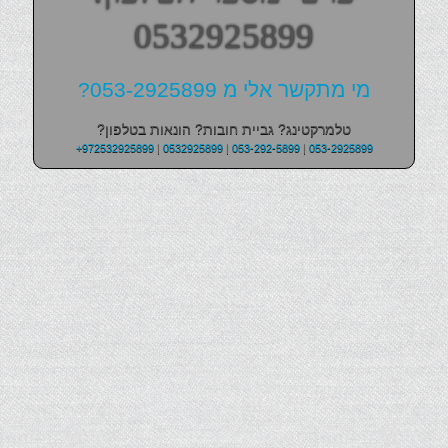
0532925899
מי מתקשר אלי מ 053-2925899?
טלמרקטינג? גביית חובות? הונאות בטלפון?
+972532925899
|
0532925899
|
053-292-5899
|
053-2925899