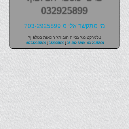
032925899
מי מתקשר אלי מ 03-2925899?
טלמרקטינג? גביית חובות? הונאות בטלפון?
+97232925899
|
032925899
|
03-292-5899
|
03-2925899