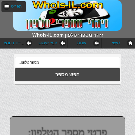
תפריט
WhoIs-IL.com זיהוי מספרי טלפון
ראשי
אודות
תנאי שימוש
הוסף דיווח חדש
חפש מספר
פרטי מספר הטלפון: