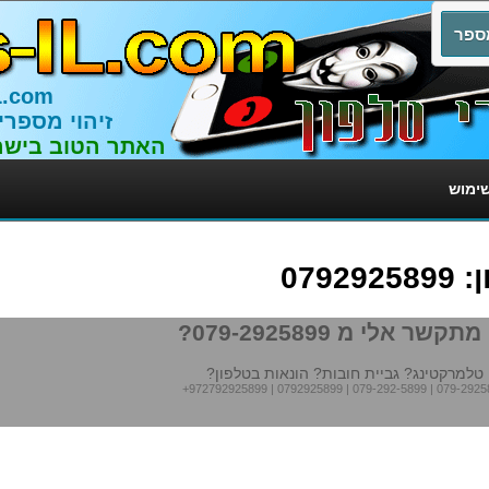
L.com
זיהוי מספרי
האתר הטוב בישר
שימוש
079
תקשר אלי מ 079-2925899?
טלמרקטינג? גביית חובות? הונאות בטלפון?
+972792925899
|
0792925899
|
079-292-5899
|
079-2925