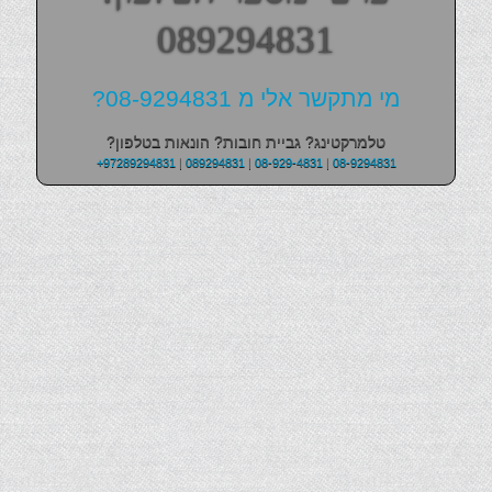
089294831
מי מתקשר אלי מ 08-9294831?
טלמרקטינג? גביית חובות? הונאות בטלפון?
+97289294831
|
089294831
|
08-929-4831
|
08-9294831