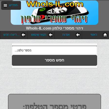
תפריט
WhoIs-IL.com זיהוי מספרי טלפון
ראשי
אודות
תנאי שימוש
הוסף דיווח חדש
חפש מספר
פרטי מספר הטלפון: