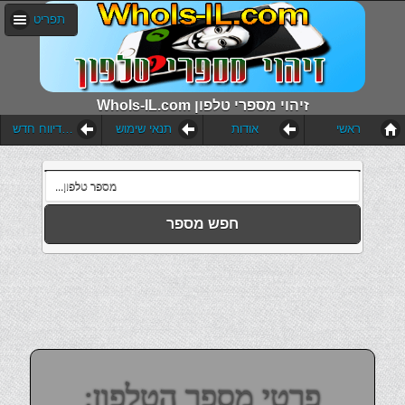
תפריט
WhoIs-IL.com זיהוי מספרי טלפון
ראשי
אודות
תנאי שימוש
הוסף דיווח חדש
חפש מספר
פרטי מספר הטלפון: