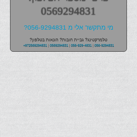
0569294831
מי מתקשר אלי מ 056-9294831?
טלמרקטינג? גביית חובות? הונאות בטלפון?
+972569294831
|
0569294831
|
056-929-4831
|
056-9294831