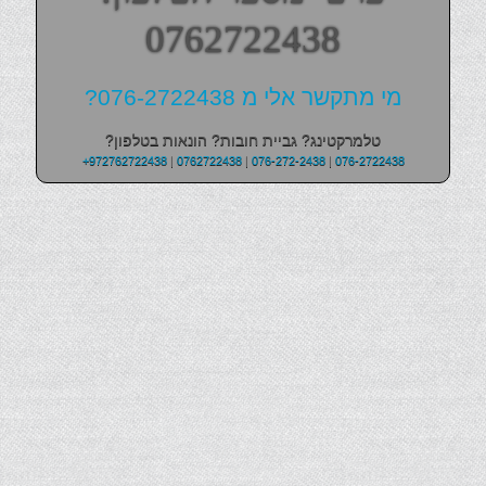
0762722438
מי מתקשר אלי מ 076-2722438?
טלמרקטינג? גביית חובות? הונאות בטלפון?
+972762722438
|
0762722438
|
076-272-2438
|
076-2722438