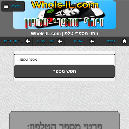
תפריט
WhoIs-IL.com זיהוי מספרי טלפון
ראשי
אודות
תנאי שימוש
הוסף דיווח חדש
חפש מספר
פרטי מספר הטלפון: