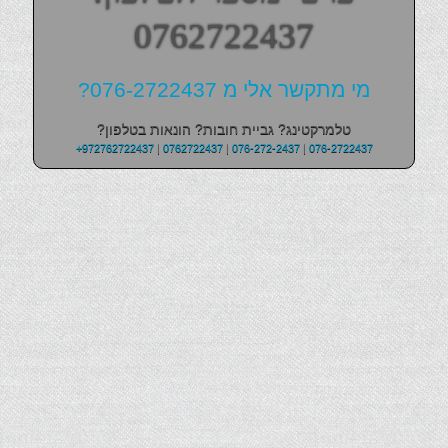
0762722437
מי מתקשר אלי מ 076-2722437?
טלמרקטינג? גביית חובות? הונאות בטלפון?
+972762722437
|
0762722437
|
076-272-2437
|
076-2722437