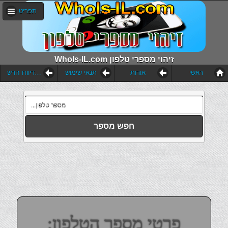
תפריט
WhoIs-IL.com זיהוי מספרי טלפון
ראשי
אודות
תנאי שימוש
הוסף דיווח חדש
חפש מספר
פרטי מספר הטלפון: