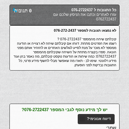
כל התגובות ל 076-2722437
0 תגובות
עזרו לאחרים וכתבו את הניסיון שלכם עם
0762722437
לא נמצאו תגובות למספר 076-272-2437
קיבלתם שיחה מהמספר 076-2722437 ?
רשמו את הפרטים מתחת. דווחו אם קיבלתם שיחה לא רצוייה או הודעה
ממספר לא מוכר על מנת לסייע לגולשים האחרים או להזהיר אותם מפני
הונאה. ספרו בקצרה מתחת על השיחה שקיבלתם מהמספר
0762722437: כמה שיחות או הודעות טקסט קיבלתם, מה נאמר בהן ועוד
מידע רלוונטי. שימו לב - תארו מה שאפשר מבלי לחשוף מידע פרטי, כל
התגובות נבדקות לפני הופעתן.
יש לך מידע נוסף לגבי המספר 076-2722437?
דיווח אנונימי?
שמך: