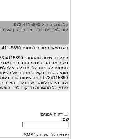
כל התגובות ל 073-4115890
עזרו לאחרים וכתבו את הניסיון שלכם עם 115890
לא נמצאו תגובות למספר 073-411-5890
קיבלתם שיחה מהמספר 073-4115890 ?
רשמו את הפרטים מתחת. דווחו אם קי
ממספר לא מוכר על מנת לסייע לגולשי
הונאה. ספרו בקצרה מתחת על השיח
0734115890: כמה שיחות או 
ועוד מידע רלוונטי. שימו לב - תארו 
פרטי, כל התגובות נבדקות לפני הופעת
דיווח אנונימי
שם:
פרטים על השיחה \ SMS: