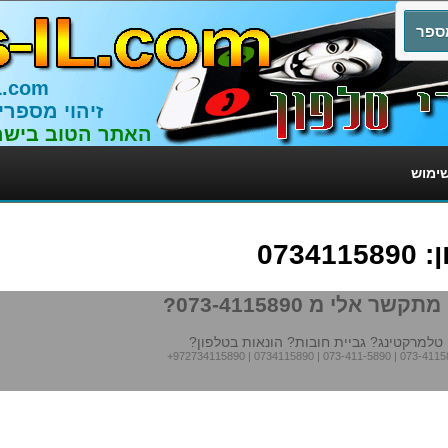
L.com
זיהוי מספרי
האתר הטוב בישר
שימוש
073
תקשר אלי מ 073-4115890?
טלמרקטינג? גביית חובות? הונאות בטלפון?
+972734115890
|
0734115890
|
073-411-5890
|
073-4115