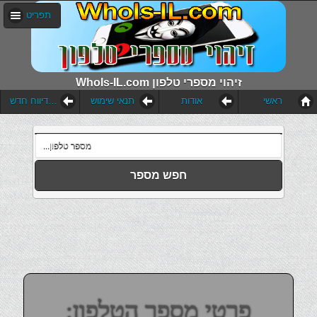
תפריט
WhoIs-IL.com זיהוי מספרי טלפון
ראשי
אודות
תנאי שימוש
הוסף דיווח חדש
חפש מספר
פרטי מספר הטלפון: