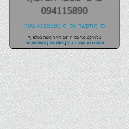
094115890
מי מתקשר אלי מ 09-4115890?
טלמרקטינג? גביית חובות? הונאות בטלפון?
+97294115890
|
094115890
|
09-411-5890
|
09-4115890