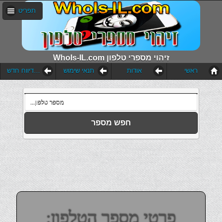
תפריט
WhoIs-IL.com זיהוי מספרי טלפון
ראשי
אודות
תנאי שימוש
הוסף דיווח חדש
חפש מספר
פרטי מספר הטלפון: