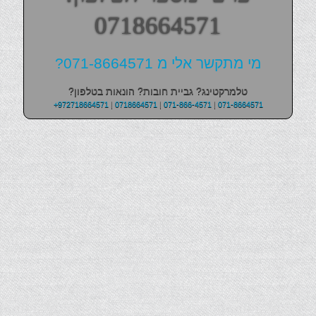
0718664571
מי מתקשר אלי מ 071-8664571?
טלמרקטינג? גביית חובות? הונאות בטלפון?
+972718664571
|
0718664571
|
071-866-4571
|
071-8664571