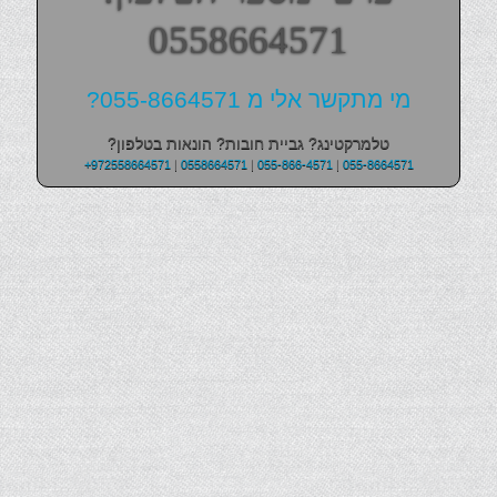
0558664571
מי מתקשר אלי מ 055-8664571?
טלמרקטינג? גביית חובות? הונאות בטלפון?
+972558664571
|
0558664571
|
055-866-4571
|
055-8664571