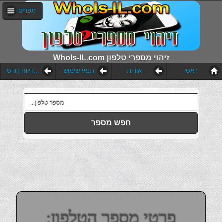
תפריט
WhoIs-IL.com זיהוי מספרי טלפון
ראשי
אודות
תנאי שימוש
הוסף דיווח חדש
חפש מספר
פרטי מספר הטלפון: