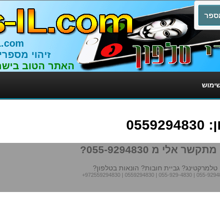
L.com
זיהוי מספרי
האתר הטוב בישר
שימוש
055
תקשר אלי מ 055-9294830?
טלמרקטינג? גביית חובות? הונאות בטלפון?
+972559294830
|
0559294830
|
055-929-4830
|
055-9294