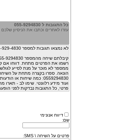
כל התגובות ל 055-9294830
עזרו לאחרים וכתבו את הניסיון שלכם עם 294830
לא נמצאו תגובות למספר 055-929-4830
קיבלתם שיחה מהמספר 055-9294830 ?
רשמו את הפרטים מתחת. דווחו אם קי
ממספר לא מוכר על מנת לסייע לגולשי
הונאה. ספרו בקצרה מתחת על השיח
0559294830: כמה שיחות או 
ועוד מידע רלוונטי. שימו לב - תארו 
פרטי, כל התגובות נבדקות לפני הופעת
דיווח אנונימי
שם:
פרטים על השיחה \ SMS: