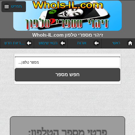
תפריט
WhoIs-IL.com זיהוי מספרי טלפון
ראשי
אודות
תנאי שימוש
הוסף דיווח חדש
חפש מספר
פרטי מספר הטלפון: