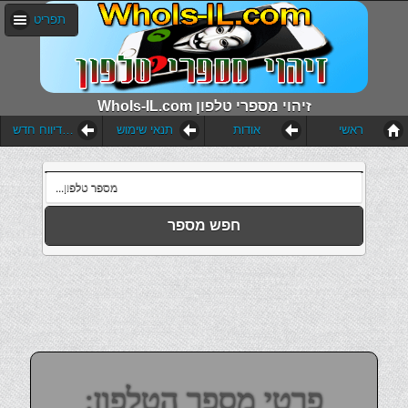
תפריט
WhoIs-IL.com זיהוי מספרי טלפון
ראשי
אודות
תנאי שימוש
הוסף דיווח חדש
חפש מספר
פרטי מספר הטלפון: