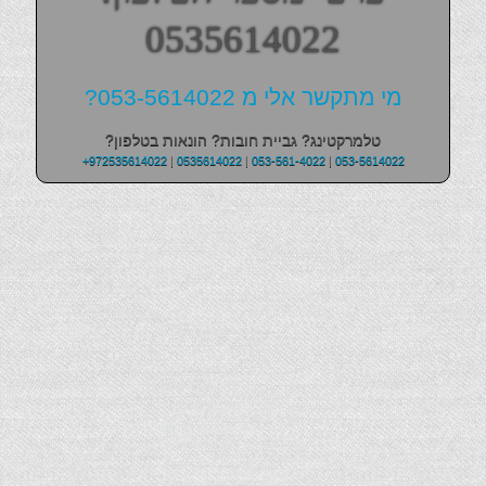
0535614022
מי מתקשר אלי מ 053-5614022?
טלמרקטינג? גביית חובות? הונאות בטלפון?
+972535614022
|
0535614022
|
053-561-4022
|
053-5614022