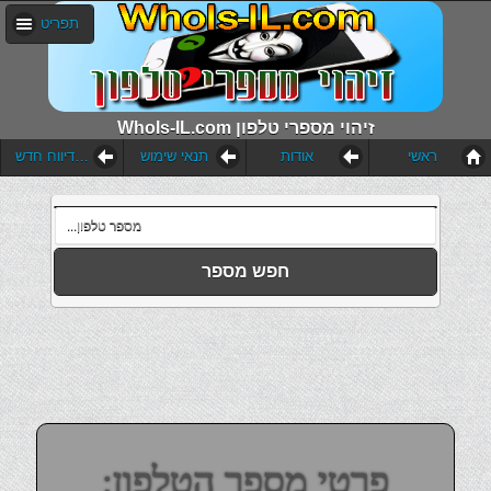
תפריט
WhoIs-IL.com זיהוי מספרי טלפון
ראשי
אודות
תנאי שימוש
הוסף דיווח חדש
חפש מספר
פרטי מספר הטלפון: