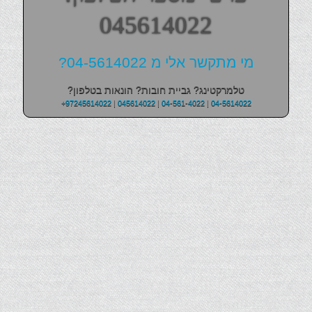
045614022
מי מתקשר אלי מ 04-5614022?
טלמרקטינג? גביית חובות? הונאות בטלפון?
+97245614022
|
045614022
|
04-561-4022
|
04-5614022