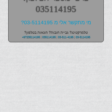
035114195
מי מתקשר אלי מ 03-5114195?
טלמרקטינג? גביית חובות? הונאות בטלפון?
+97235114195
|
035114195
|
03-511-4195
|
03-5114195