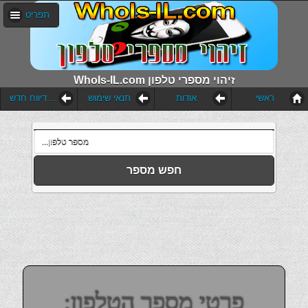
תפריט
WhoIs-IL.com זיהוי מספרי טלפון
ראשי
אודות
תנאי שימוש
הוסף דיווח חדש
חפש מספר
פרטי מספר הטלפון: