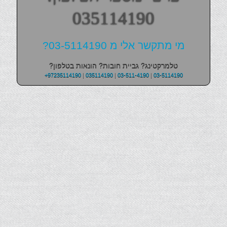
035114190
מי מתקשר אלי מ 03-5114190?
טלמרקטינג? גביית חובות? הונאות בטלפון?
+97235114190
|
035114190
|
03-511-4190
|
03-5114190