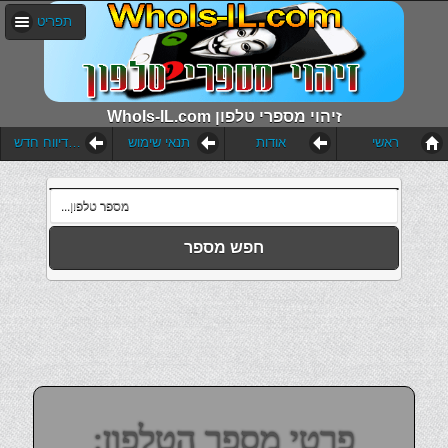
תפריט
WhoIs-IL.com זיהוי מספרי טלפון
ראשי
אודות
תנאי שימוש
הוסף דיווח חדש
חפש מספר
פרטי מספר הטלפון: