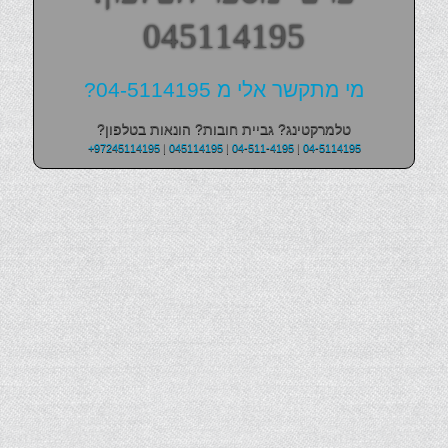
045114195
מי מתקשר אלי מ 04-5114195?
טלמרקטינג? גביית חובות? הונאות בטלפון?
+97245114195
|
045114195
|
04-511-4195
|
04-5114195