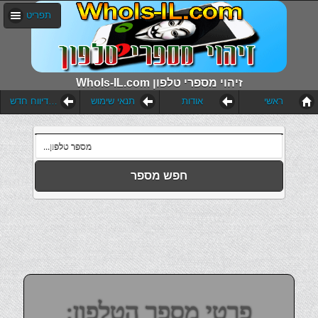
תפריט
WhoIs-IL.com זיהוי מספרי טלפון
ראשי
אודות
תנאי שימוש
הוסף דיווח חדש
חפש מספר
פרטי מספר הטלפון: