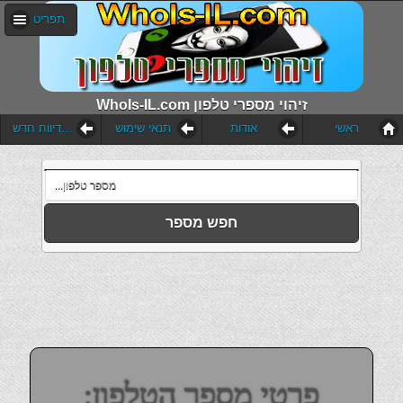
תפריט
WhoIs-IL.com זיהוי מספרי טלפון
ראשי
אודות
תנאי שימוש
הוסף דיווח חדש
חפש מספר
פרטי מספר הטלפון: