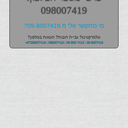
098007419
מי מתקשר אלי מ 09-8007419?
טלמרקטינג? גביית חובות? הונאות בטלפון?
+97298007419
|
098007419
|
09-800-7419
|
09-8007419