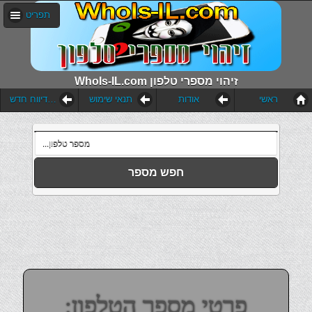
תפריט
WhoIs-IL.com זיהוי מספרי טלפון
ראשי
אודות
תנאי שימוש
הוסף דיווח חדש
חפש מספר
פרטי מספר הטלפון: