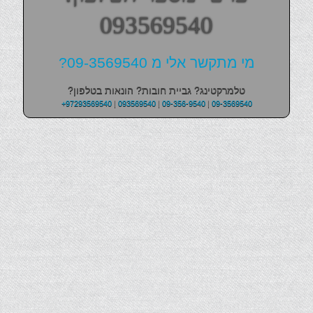
093569540
מי מתקשר אלי מ 09-3569540?
טלמרקטינג? גביית חובות? הונאות בטלפון?
+97293569540
|
093569540
|
09-356-9540
|
09-3569540