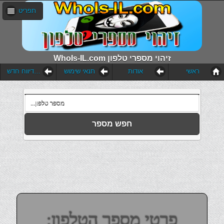
תפריט
WhoIs-IL.com זיהוי מספרי טלפון
ראשי
אודות
תנאי שימוש
הוסף דיווח חדש
חפש מספר
פרטי מספר הטלפון: