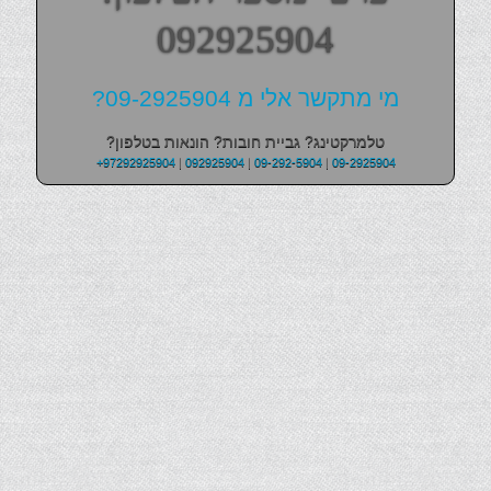
092925904
מי מתקשר אלי מ 09-2925904?
טלמרקטינג? גביית חובות? הונאות בטלפון?
+97292925904
|
092925904
|
09-292-5904
|
09-2925904