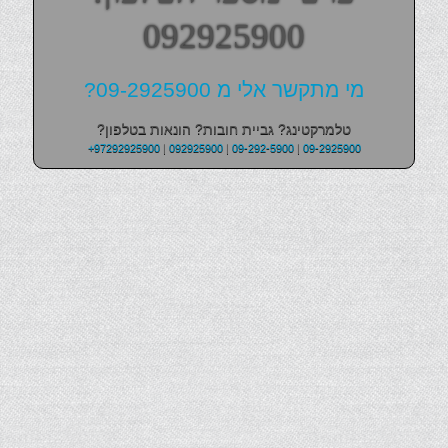
092925900
מי מתקשר אלי מ 09-2925900?
טלמרקטינג? גביית חובות? הונאות בטלפון?
+97292925900
|
092925900
|
09-292-5900
|
09-2925900