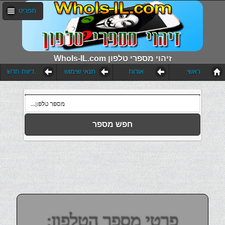
תפריט
WhoIs-IL.com זיהוי מספרי טלפון
ראשי
אודות
תנאי שימוש
הוסף דיווח חדש
חפש מספר
פרטי מספר הטלפון: