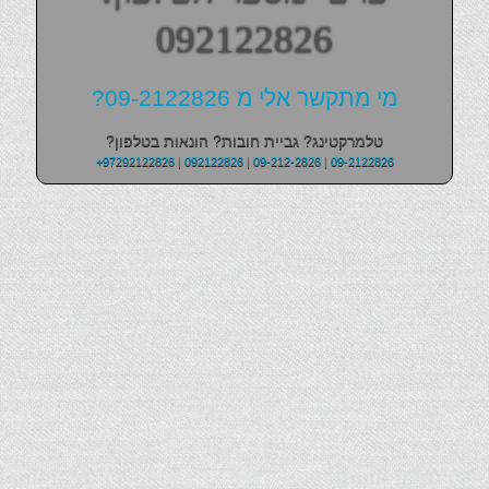
092122826
מי מתקשר אלי מ 09-2122826?
טלמרקטינג? גביית חובות? הונאות בטלפון?
+97292122826
|
092122826
|
09-212-2826
|
09-2122826