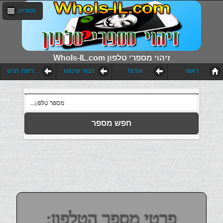
תפריט
WhoIs-IL.com זיהוי מספרי טלפון
ראשי
אודות
תנאי שימוש
הוסף דיווח חדש
חפש מספר
פרטי מספר הטלפון: