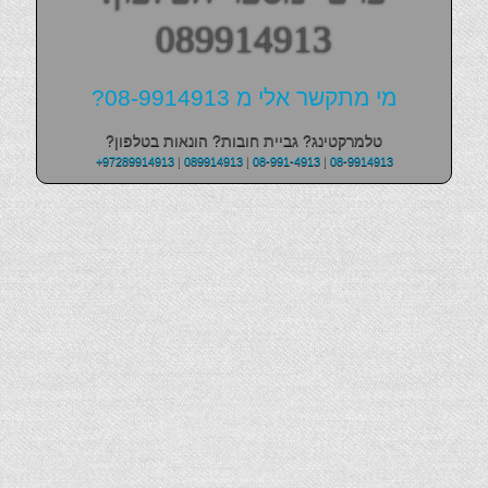
089914913
מי מתקשר אלי מ 08-9914913?
טלמרקטינג? גביית חובות? הונאות בטלפון?
+97289914913
|
089914913
|
08-991-4913
|
08-9914913