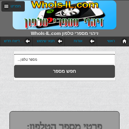
תפריט
WhoIs-IL.com זיהוי מספרי טלפון
ראשי
אודות
תנאי שימוש
הוסף דיווח חדש
חפש מספר
פרטי מספר הטלפון: