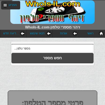
תפריט
WhoIs-IL.com זיהוי מספרי טלפון
ראשי
אודות
תנאי שימוש
הוסף דיווח חדש
חפש מספר
פרטי מספר הטלפון: