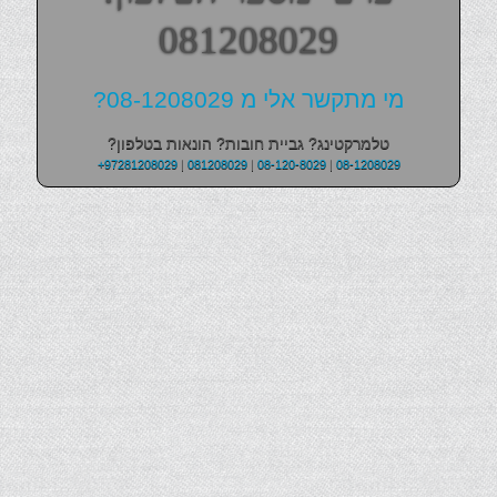
081208029
מי מתקשר אלי מ 08-1208029?
טלמרקטינג? גביית חובות? הונאות בטלפון?
+97281208029
|
081208029
|
08-120-8029
|
08-1208029