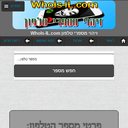
תפריט
WhoIs-IL.com זיהוי מספרי טלפון
ראשי
אודות
תנאי שימוש
הוסף דיווח חדש
חפש מספר
פרטי מספר הטלפון: