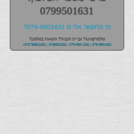
0799501631
מי מתקשר אלי מ 079-9501631?
טלמרקטינג? גביית חובות? הונאות בטלפון?
+972799501631
|
0799501631
|
079-950-1631
|
079-9501631