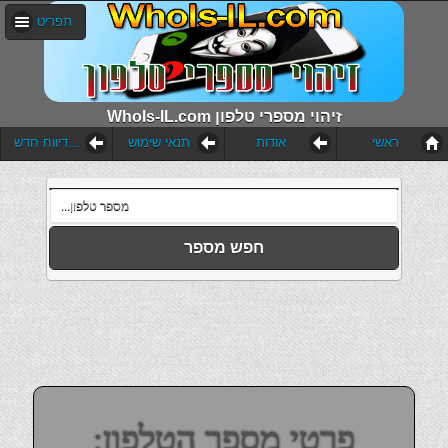
תפריט
WhoIs-IL.com זיהוי מספרי טלפון
ראשי
אודות
תנאי שימוש
הוסף דיווח חדש
חפש מספר
פרטי מספר הטלפון: