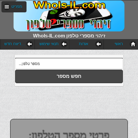
תפריט
WhoIs-IL.com זיהוי מספרי טלפון
ראשי
אודות
תנאי שימוש
הוסף דיווח חדש
חפש מספר
פרטי מספר הטלפון: