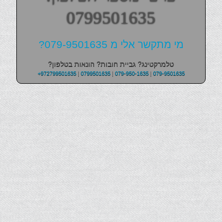
0799501635
מי מתקשר אלי מ 079-9501635?
טלמרקטינג? גביית חובות? הונאות בטלפון?
+972799501635
|
0799501635
|
079-950-1635
|
079-9501635