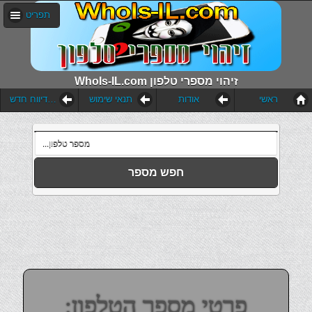
תפריט
WhoIs-IL.com זיהוי מספרי טלפון
ראשי
אודות
תנאי שימוש
הוסף דיווח חדש
חפש מספר
פרטי מספר הטלפון: