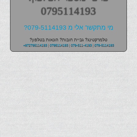
0795114193
מי מתקשר אלי מ 079-5114193?
טלמרקטינג? גביית חובות? הונאות בטלפון?
+972795114193
|
0795114193
|
079-511-4193
|
079-5114193