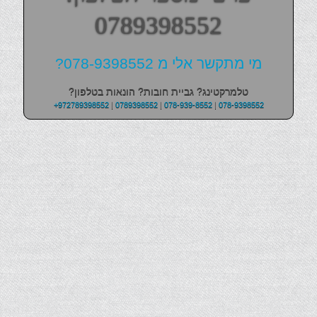
0789398552
מי מתקשר אלי מ 078-9398552?
טלמרקטינג? גביית חובות? הונאות בטלפון?
+972789398552
|
0789398552
|
078-939-8552
|
078-9398552