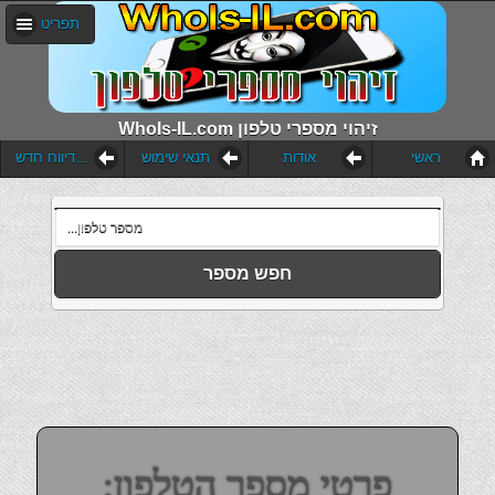
תפריט
WhoIs-IL.com זיהוי מספרי טלפון
ראשי
אודות
תנאי שימוש
הוסף דיווח חדש
חפש מספר
פרטי מספר הטלפון: