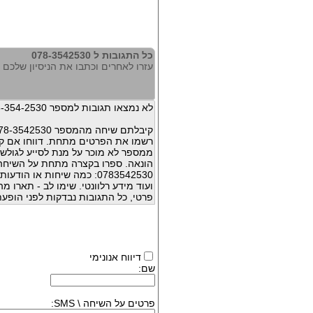
כל התגובות ל 078-3542530
עזרו לאחרים וכתבו את הניסיון שלכם עם 542530
לא נמצאו תגובות למספר 078-354-2530
קיבלתם שיחה מהמספר 078-3542530 ?
רשמו את הפרטים מתחת. דווחו אם קי
ממספר לא מוכר על מנת לסייע לגולשי
הונאה. ספרו בקצרה מתחת על השיח
0783542530: כמה שיחות או 
ועוד מידע רלוונטי. שימו לב - תארו 
פרטי, כל התגובות נבדקות לפני הופעת
דיווח אנונימי
שם:
פרטים על השיחה \ SMS: