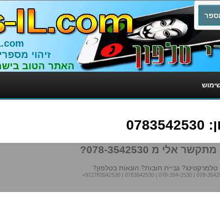
L.com
זיהוי מספרי
האתר הטוב בישר
שימוש
078
תקשר אלי מ 078-3542530?
טלמרקטינג? גביית חובות? הונאות בטלפון?
+972783542530
|
0783542530
|
078-354-2530
|
078-3542