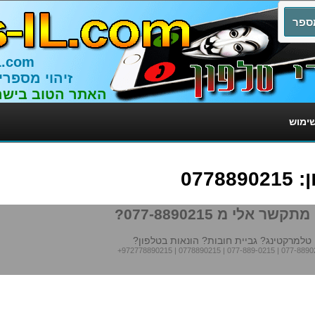
L.com
זיהוי מספרי
האתר הטוב בישר
שימוש
077
תקשר אלי מ 077-8890215?
טלמרקטינג? גביית חובות? הונאות בטלפון?
+972778890215
|
0778890215
|
077-889-0215
|
077-8890