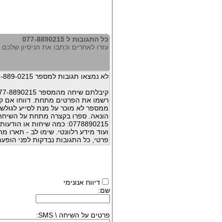
כל התגובות ל 077-8890215
עזרו לאחרים וכתבו את הניסיון שלכם עם 890215
לא נמצאו תגובות למספר 077-889-0215
קיבלתם שיחה מהמספר 077-8890215 ?
רשמו את הפרטים מתחת. דווחו אם קי
ממספר לא מוכר על מנת לסייע לגולשי
הונאה. ספרו בקצרה מתחת על השיח
0778890215: כמה שיחות או 
ועוד מידע רלוונטי. שימו לב - תארו 
פרטי, כל התגובות נבדקות לפני הופעת
דיווח אנונימי
שם:
פרטים על השיחה \ SMS: