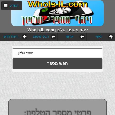
תפריט
WhoIs-IL.com זיהוי מספרי טלפון
ראשי
אודות
תנאי שימוש
הוסף דיווח חדש
חפש מספר
פרטי מספר הטלפון: