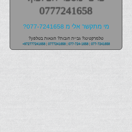
0777241658
מי מתקשר אלי מ 077-7241658?
טלמרקטינג? גביית חובות? הונאות בטלפון?
+972777241658
|
0777241658
|
077-724-1658
|
077-7241658