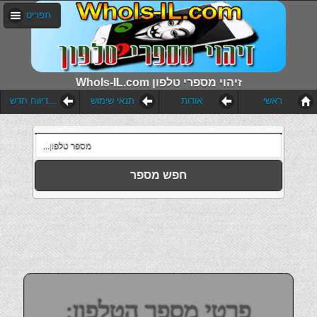
תפריט
WhoIs-IL.com זיהוי מספרי טלפון
ראשי
אודות
תנאי שימוש
הוסף דיווח חדש
חפש מספר
פרטי מספר הטלפון: