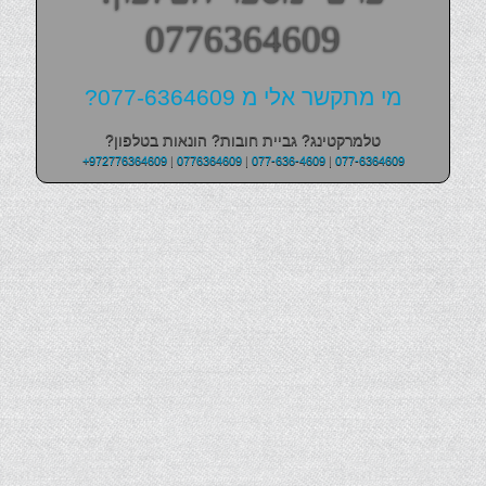
0776364609
מי מתקשר אלי מ 077-6364609?
טלמרקטינג? גביית חובות? הונאות בטלפון?
+972776364609
|
0776364609
|
077-636-4609
|
077-6364609