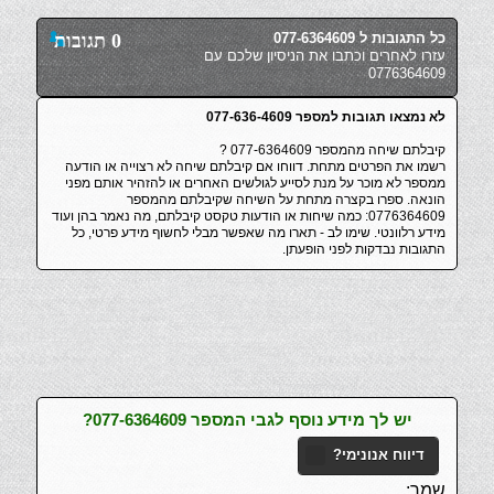
כל התגובות ל 077-6364609
0 תגובות
עזרו לאחרים וכתבו את הניסיון שלכם עם
0776364609
לא נמצאו תגובות למספר 077-636-4609
קיבלתם שיחה מהמספר 077-6364609 ?
רשמו את הפרטים מתחת. דווחו אם קיבלתם שיחה לא רצוייה או הודעה
ממספר לא מוכר על מנת לסייע לגולשים האחרים או להזהיר אותם מפני
הונאה. ספרו בקצרה מתחת על השיחה שקיבלתם מהמספר
0776364609: כמה שיחות או הודעות טקסט קיבלתם, מה נאמר בהן ועוד
מידע רלוונטי. שימו לב - תארו מה שאפשר מבלי לחשוף מידע פרטי, כל
התגובות נבדקות לפני הופעתן.
יש לך מידע נוסף לגבי המספר 077-6364609?
דיווח אנונימי?
שמך: