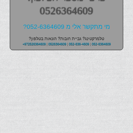
0526364609
מי מתקשר אלי מ 052-6364609?
טלמרקטינג? גביית חובות? הונאות בטלפון?
+972526364609
|
0526364609
|
052-636-4609
|
052-6364609