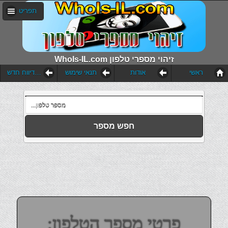
תפריט
WhoIs-IL.com זיהוי מספרי טלפון
ראשי
אודות
תנאי שימוש
הוסף דיווח חדש
חפש מספר
פרטי מספר הטלפון: