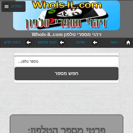
תפריט
WhoIs-IL.com זיהוי מספרי טלפון
ראשי
אודות
תנאי שימוש
הוסף דיווח חדש
חפש מספר
פרטי מספר הטלפון: