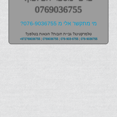
0769036755
מי מתקשר אלי מ 076-9036755?
טלמרקטינג? גביית חובות? הונאות בטלפון?
+972769036755
|
0769036755
|
076-903-6755
|
076-9036755